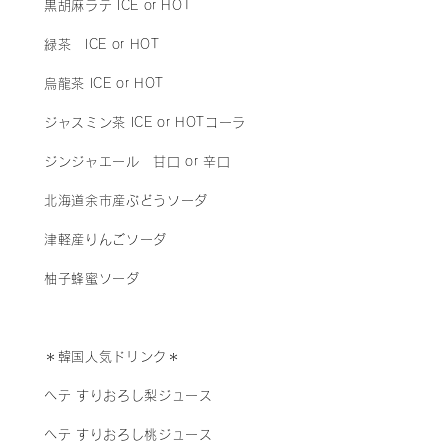
黒胡麻ラテ ICE or HOT
緑茶 ICE or HOT
烏龍茶 ICE or HOT
ジャスミン茶 ICE or HOT​
コーラ
ジンジャエール 甘口 or 辛口
北海道余市産ぶどうソーダ
津軽産りんごソーダ
柚子蜂蜜ソーダ
＊韓国人気ドリンク＊
ヘテ すりおろし梨ジュース
ヘテ すりおろし桃ジュース